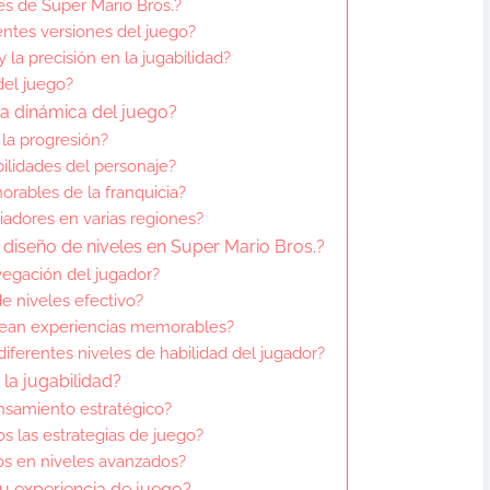
s de Super Mario Bros.?
entes versiones del juego?
la precisión en la jugabilidad?
del juego?
la dinámica del juego?
la progresión?
ilidades del personaje?
rables de la franquicia?
adores en varias regiones?
diseño de niveles en Super Mario Bros.?
vegación del jugador?
de niveles efectivo?
rean experiencias memorables?
iferentes niveles de habilidad del jugador?
la jugabilidad?
samiento estratégico?
 las estrategias de juego?
vos en niveles avanzados?
u experiencia de juego?