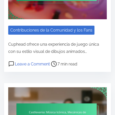
Contribuciones de la Comunidad y los Fans
Cuphead ofrece una experiencia de juego única
con su estilo visual de dibujos animados…
Post read time
on Cuphead: Estilo Visual, Estrat
Leave a Comment
7 min read