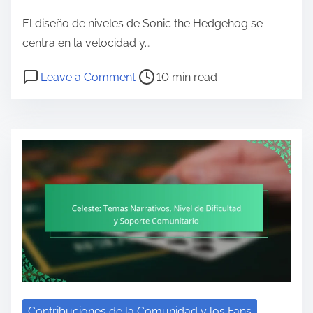
El diseño de niveles de Sonic the Hedgehog se
centra en la velocidad y…
Post read time
on Sonic the Hedgehog: Perspectiv
Leave a Comment
10 min read
Contribuciones de la Comunidad y los Fans