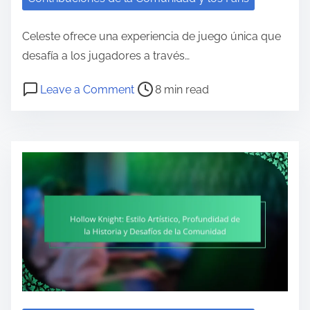
Celeste ofrece una experiencia de juego única que
desafía a los jugadores a través…
Post read time
on Celeste: Temas Narrativos, Nive
Leave a Comment
8 min read