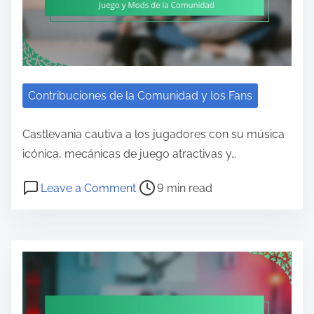
Contribuciones de la Comunidad y los Fans
Castlevania cautiva a los jugadores con su música
icónica, mecánicas de juego atractivas y…
Post read time
on Castlevania: Música Icónica, 
Leave a Comment
9 min read