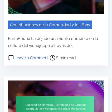
Contribuciones de la Comunidad y los Fans
EarthBound ha dejado una huella duradera en la
cultura del videojuego a través de…
Post read time
on EarthBound: Impacto Cultural, T
Leave a Comment
9 min read