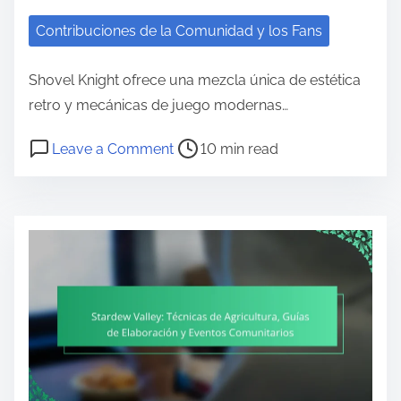
Contribuciones de la Comunidad y los Fans
Shovel Knight ofrece una mezcla única de estética
retro y mecánicas de juego modernas…
Post read time
on Shovel Knight: Diseño del juego
Leave a Comment
10 min read