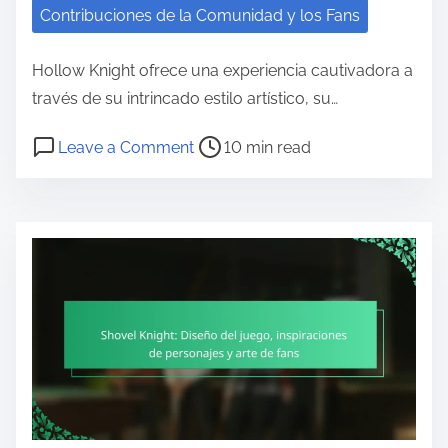
Contribuciones de la Comunidad y los Fans
Hollow Knight ofrece una experiencia cautivadora a
través de su intrincado estilo artístico, su…
Post read time
on Hollow Knight: Estilo Artístico,
Leave a Comment
10 min read