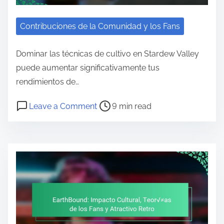
Contribuciones de la Comunidad y los Fans
Dominar las técnicas de cultivo en Stardew Valley
puede aumentar significativamente tus
rendimientos de…
Post read time
on Stardew Valley: Técnicas de Ag
Leave a Comment
9 min read