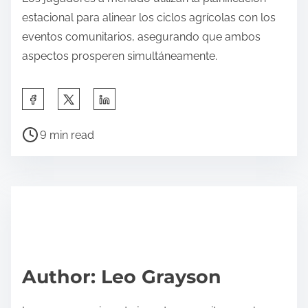
estacional para alinear los ciclos agrícolas con los
eventos comunitarios, asegurando que ambos
aspectos prosperen simultáneamente.
Share this post on:
Post read time
9 min read
Author: Leo Grayson